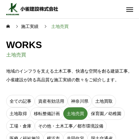
施工実績
土地売買
WORKS
土地売買
地域のインフラを支える土木工事、快適な空間を創る建築工事。
小雀建設が誇る高品質な施工実績の数々をご紹介します。
全ての記事
資産有効活用
神奈川県
土地買取
土地取得
移転整備計画
土地売買
保育園／幼稚園
工場・倉庫
その他・土木工事／都市環境設備
医療／福祉施設
横浜市
共同住宅
国土交通省