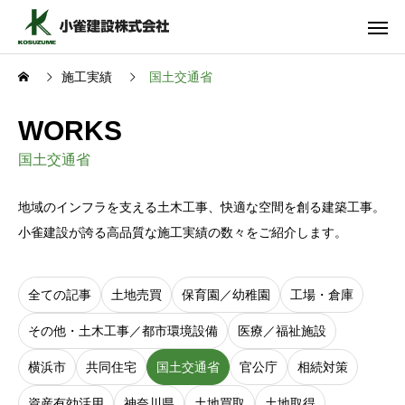
施工実績
国土交通省
WORKS
国土交通省
地域のインフラを支える土木工事、快適な空間を創る建築工事。
小雀建設が誇る高品質な施工実績の数々をご紹介します。
全ての記事
土地売買
保育園／幼稚園
工場・倉庫
その他・土木工事／都市環境設備
医療／福祉施設
横浜市
共同住宅
国土交通省
官公庁
相続対策
資産有効活用
神奈川県
土地買取
土地取得