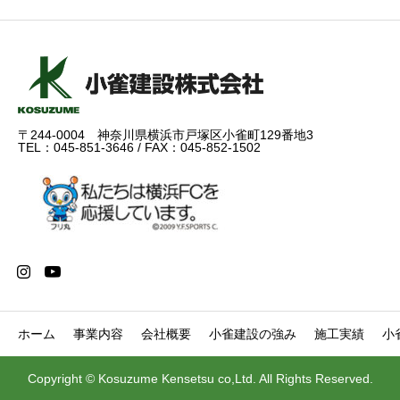
〒244-0004 神奈川県横浜市戸塚区小雀町129番地3
TEL：045-851-3646 / FAX：045-852-1502
ホーム
事業内容
会社概要
小雀建設の強み
施工実績
小
Copyright © Kosuzume Kensetsu co,Ltd. All Rights Reserved.