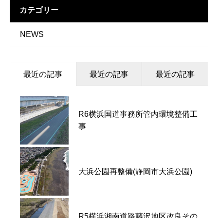
カテゴリー
NEWS
最近の記事
最近の記事
最近の記事
R6横浜国道事務所管内環境整備工
東京電力より表彰状をいただきま
元気アップコンテストで表彰状を
事
した。
いただきました。
戸塚区長より感謝状をいただきま
大浜公園再整備(静岡市大浜公園)
ＦＭヨコハマに出演しました。
した。
R5横浜湘南道路藤沢地区改良その