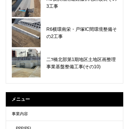
国道交通省 関東地方整備局 川崎
神奈川県土木施工管理技士会より
3工事
国道事務所長より表彰状をいただ
表彰状をいただきました。
きました。
R6横環南栄・戸塚IC間環境整備そ
建設業労働災害防止協会より表彰
緑の募金感謝状授与されました。
の2工事
状をいただきました。
二ﾂ橋北部第1期地区土地区画整理
大田区 建築土木関係優良工事表彰
ＳＵＶパトロール車を導入しまし
事業基盤整備工事(その10)
受賞
た。
メニュー
事業内容
PPP/PFI.