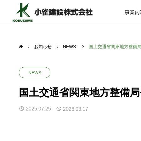
事業内
お知らせ
NEWS
国土交通省関東地方整備
NEWS
SERVICE
国土交通省関東地方整備
PPP/P
地域とともに未来を築く
官民協働で
2025.07.25
2026.03.17
PPP/PFI