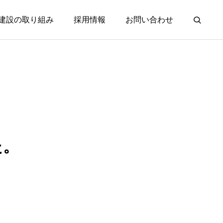
建設の取り組み
採用情報
お問い合わせ
た。
NFRA.
ARCH.
らしを支える基盤づくり
未来を見据えた空間創造
土木工事・インフラ整備
建築工事